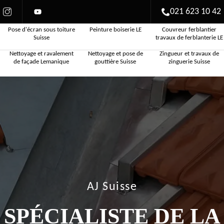
021 623 10 42
Pose d'écran sous toiture
Peinture boiserie LE
Couvreur ferblantier
Suisse
travaux de ferblanterie LE
Nettoyage et ravalement
Nettoyage et pose de
Zingueur et travaux de
de façade Lemanique
gouttière Suisse
zinguerie Suisse
AJ Suisse
SPÉCIALISTE DE LA