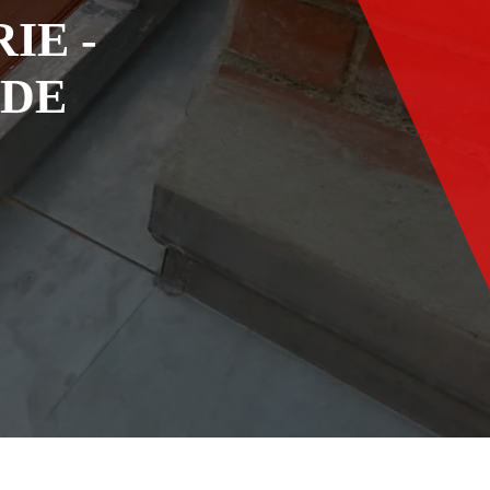
IE -
ADE