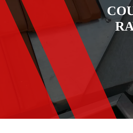
COU
RA