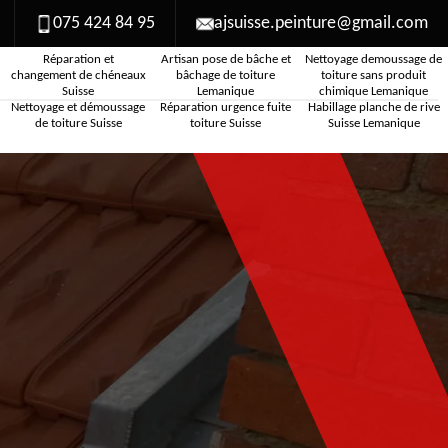
075 424 84 95
ajsuisse.peinture@gmail.com
Réparation et
Artisan pose de bâche et
Nettoyage demoussage de
changement de chéneaux
bâchage de toiture
toiture sans produit
Suisse
Lemanique
chimique Lemanique
Nettoyage et démoussage
Réparation urgence fuite
Habillage planche de rive
de toiture Suisse
toiture Suisse
Suisse Lemanique