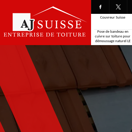
Couvreur Suisse
Pose de bandeau en
cuivre sur toiture pour
démoussage naturel LE