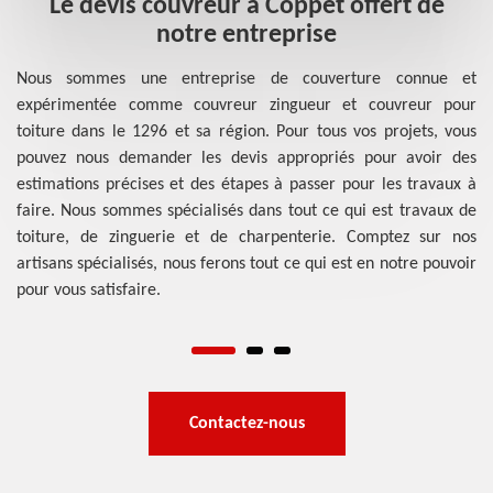
Le devis couvreur à Coppet offert de
notre entreprise
ous
Nous sommes une entreprise de couverture connue et
se.
expérimentée comme couvreur zingueur et couvreur pour
Le
 la
toiture dans le 1296 et sa région. Pour tous vos projets, vous
so
ns.
pouvez nous demander les devis appropriés pour avoir des
êt
les
estimations précises et des étapes à passer pour les travaux à
to
ets
faire. Nous sommes spécialisés dans tout ce qui est travaux de
co
tre
toiture, de zinguerie et de charpenterie. Comptez sur nos
cu
artisans spécialisés, nous ferons tout ce qui est en notre pouvoir
to
pour vous satisfaire.
th
va
Contactez-nous