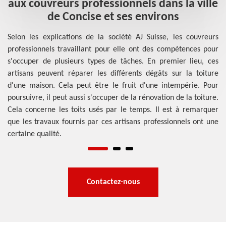
t
aux couvreurs professionnels dans la ville
de Concise et ses environs
été
Selon les explications de la société AJ Suisse, les couvreurs
D'
une
professionnels travaillant pour elle ont des compétences pour
la
 le
s'occuper de plusieurs types de tâches. En premier lieu, ces
à-
des
artisans peuvent réparer les différents dégâts sur la toiture
to
tre
d'une maison. Cela peut être le fruit d'une intempérie. Pour
ce
 de
poursuivre, il peut aussi s'occuper de la rénovation de la toiture.
à-
est
Cela concerne les toits usés par le temps. Il est à remarquer
so
les
que les travaux fournis par ces artisans professionnels ont une
da
certaine qualité.
dé
Contactez-nous