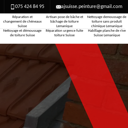
075 424 84 95
ajsuisse.peinture@gmail.com
Réparation et
Artisan pose de bâche et
Nettoyage demoussage de
changement de chéneaux
bâchage de toiture
toiture sans produit
Suisse
Lemanique
chimique Lemanique
Nettoyage et démoussage
Réparation urgence fuite
Habillage planche de rive
de toiture Suisse
toiture Suisse
Suisse Lemanique