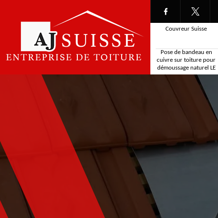
Couvreur Suisse
Pose de bandeau en
cuivre sur toiture pour
démoussage naturel LE