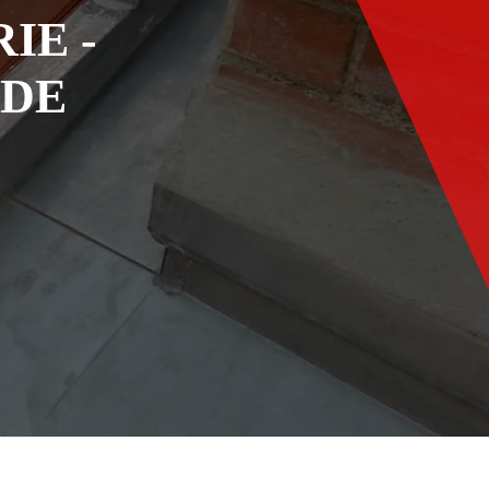
IE -
ADE