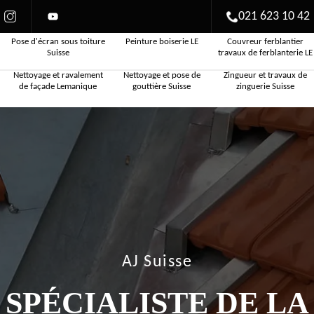
021 623 10 42
Pose d'écran sous toiture
Peinture boiserie LE
Couvreur ferblantier
Suisse
travaux de ferblanterie LE
Nettoyage et ravalement
Nettoyage et pose de
Zingueur et travaux de
de façade Lemanique
gouttière Suisse
zinguerie Suisse
AJ Suisse
SPÉCIALISTE DE LA