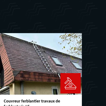
Couvreur ferblantier travaux de
Répara