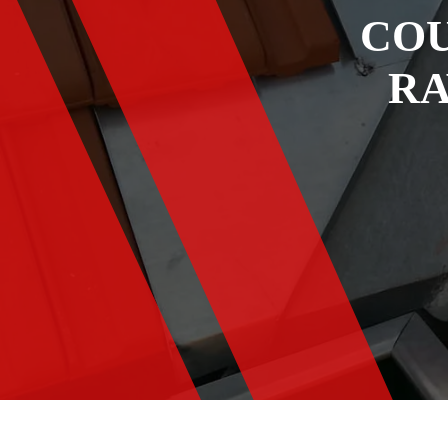
COU
RA