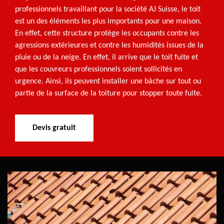
professionnels travaillant pour la société AJ Suisse, le toit
est un des éléments les plus importants pour une maison.
En effet, cette structure protège les occupants contre les
agressions extérieures et contre les humidités issues de la
pluie ou de la neige. En effet, il arrive que le toit fuite et
que les couvreurs professionnels soient sollicités en
urgence. Ainsi, ils peuvent installer une bâche sur tout ou
partie de la surface de la toiture pour stopper toute fuite.
Devis gratuit