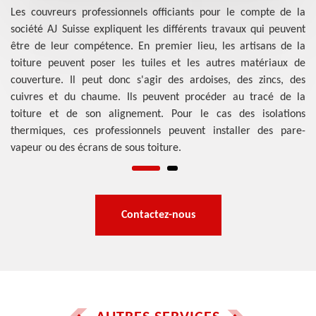
les
Les couvreurs professionnels officiants pour le compte de la
Se
les
société AJ Suisse expliquent les différents travaux qui peuvent
co
des
être de leur compétence. En premier lieu, les artisans de la
él
Ses
toiture peuvent poser les tuiles et les autres matériaux de
re
ion
couverture. Il peut donc s'agir des ardoises, des zincs, des
co
on.
cuivres et du chaume. Ils peuvent procéder au tracé de la
de
ans
toiture et de son alignement. Pour le cas des isolations
Il
thermiques, ces professionnels peuvent installer des pare-
pe
vapeur ou des écrans de sous toiture.
Contactez-nous