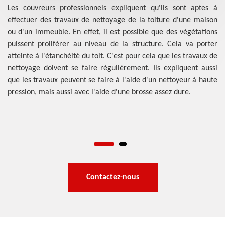
Les couvreurs professionnels expliquent qu'ils sont aptes à
effectuer des travaux de nettoyage de la toiture d'une maison
l y
D'
ou d'un immeuble. En effet, il est possible que des végétations
er
a
puissent proliférer au niveau de la structure. Cela va porter
les
l'
atteinte à l'étanchéité du toit. C'est pour cela que les travaux de
ent
mo
nettoyage doivent se faire régulièrement. Ils expliquent aussi
les
au
que les travaux peuvent se faire à l'aide d'un nettoyeur à haute
ts.
br
pression, mais aussi avec l'aide d'une brosse assez dure.
e à
Le
r à
l'
ers
l'
pe
Contactez-nous